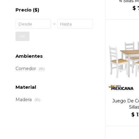
4 Sillas 
$
Precio
($)
OK
Ambientes
Comedor
(19)
Material
Madera
(19)
Juego De C
Sill
$