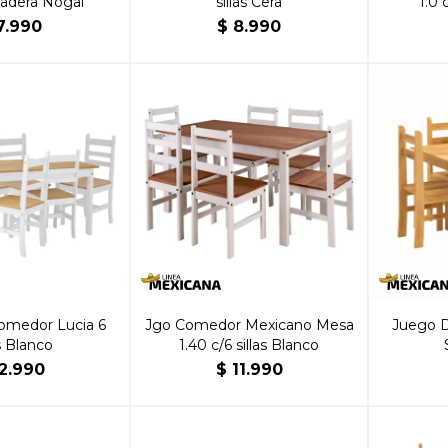
Madera Nogal
sillas Cera
1.0 
7.990
$
8.990
omedor Lucia 6
Jgo Comedor Mexicano Mesa
Juego D
as Blanco
1.40 c/6 sillas Blanco
12.990
$
11.990