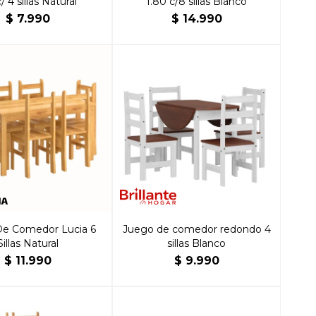
c/ 4 sillas Natural
1.80 c/8 sillas Blanco
$
7.990
$
14.990
e Comedor Lucia 6
Juego de comedor redondo 4
Sillas Natural
sillas Blanco
$
11.990
$
9.990