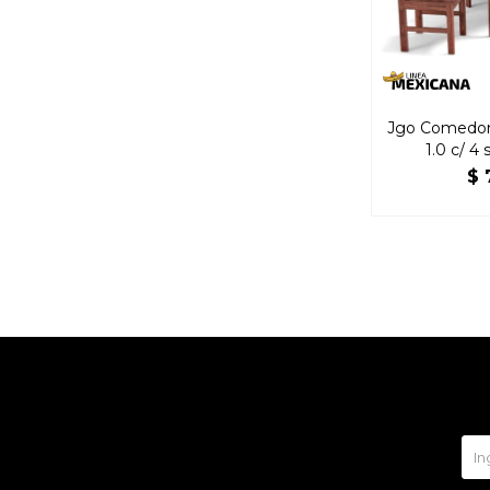
Jgo Comedor
1.0 c/ 4 
$