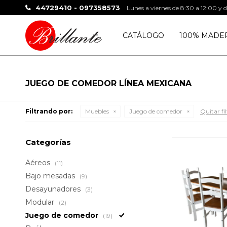
44729410 - 097358573
Lunes a viernes de 8:30 a 12:00 y 
CATÁLOGO
100% MADE
JUEGO DE COMEDOR LÍNEA MEXICANA
Filtrando por:
Muebles
Juego de comedor
Quitar fil
Categorías
Aéreos
(11)
Bajo mesadas
(9)
Desayunadores
(3)
Modular
(2)
Juego de comedor
(19)