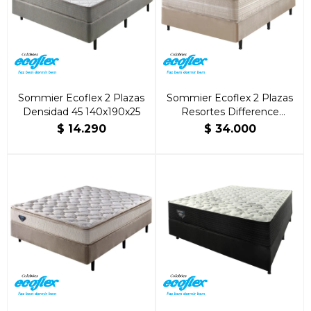
Sommier Ecoflex 2 Plazas
Sommier Ecoflex 2 Plazas
Densidad 45 140x190x25
Resortes Difference
140x190x35
$
14.290
$
34.000