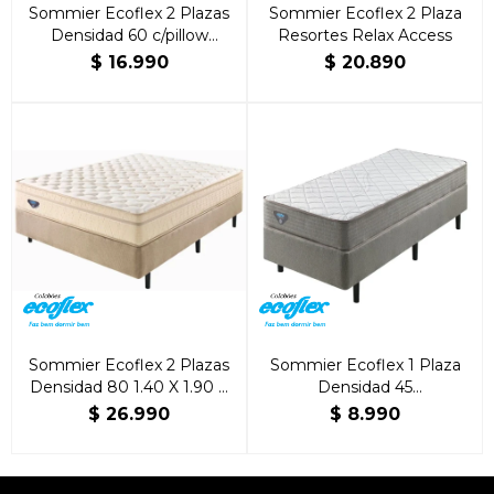
Sommier Ecoflex 2 Plazas
Sommier Ecoflex 2 Plaza
Densidad 60 c/pillow
Resortes Relax Access
140x190x25
$
16.990
$
20.890
Sommier Ecoflex 2 Plazas
Sommier Ecoflex 1 Plaza
Densidad 80 1.40 X 1.90 X
Densidad 45
30
80x1.90x20cm
$
26.990
$
8.990