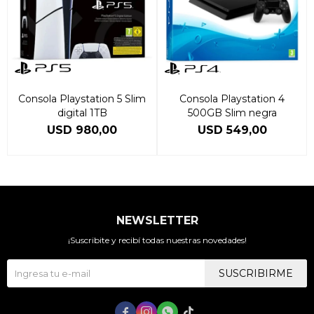
Consola Playstation 5 Slim
Consola Playstation 4
digital 1TB
500GB Slim negra
USD
980,00
USD
549,00
NEWSLETTER
¡Suscribite y recibí todas nuestras novedades!
SUSCRIBIRME



