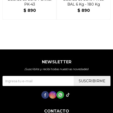
PK-43
BAL 6 Kg - 180 Kg
$
890
$
890
NEWSLETTER
¡Suscribite y recibí todas nuestras novedades!
SUSCRIBIRME




CONTACTO