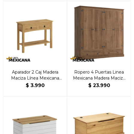
Aparador 2 Caj Madera
Ropero 4 Puertas Linea
Maciza Línea Mexicana
Mexicana Madera Maciza
Natural
Nogal
$
3.990
$
23.990