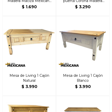
Madera Maciza Mexicana
puerta Corona Madera
Natural
marrón
$
1.690
$
3.290
Mesa de Living 1 Cajón
Mesa de Living 1 Cajón
Natural
Blanco
$
3.990
$
3.990