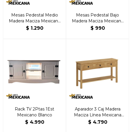
Mesas Pedestal Medio
Mesas Pedestal Bajo
Madera Maciza Mexicana
Madera Maciza Mexicana
Natural
Natural
$
1.290
$
990
Rack TV 2Ptas 1Est
Aparador 3 Caj Madera
Mexicano Blanco
Maciza Línea Mexicana
Natural
$
4.990
$
4.790