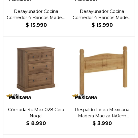
Desayunador Cocina
Desayunador Cocina
Comedor 4 Bancos Madera
Comedor 4 Bancos Madera
Nogal
Natural
$
15.990
$
15.990
Cómoda 4c Mex 028 Cera
Respaldo Linea Mexicana
Nogal
Madera Maciza 140cm
Natural
$
8.990
$
3.990