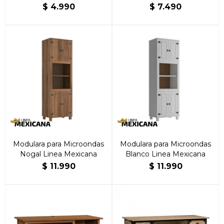
Natural
cajones Nogal
$
4.990
$
7.490
Modulara para Microondas
Modulara para Microondas
Nogal Linea Mexicana
Blanco Linea Mexicana
$
11.990
$
11.990