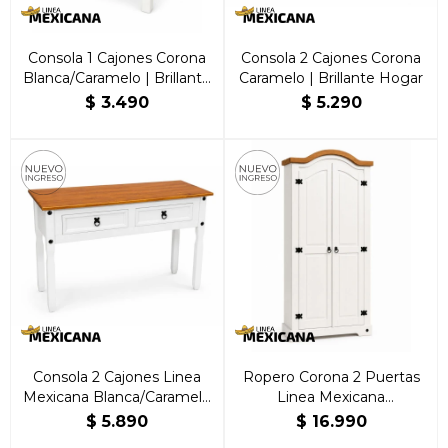
Consola 1 Cajones Corona
Consola 2 Cajones Corona
Blanca/Caramelo | Brillante
Caramelo | Brillante Hogar
Hogar
$
3.490
$
5.290
Consola 2 Cajones Linea
Ropero Corona 2 Puertas
Mexicana Blanca/Caramelo
Linea Mexicana
| Brillante Hogar
Blanco/Caramelo
$
5.890
$
16.990