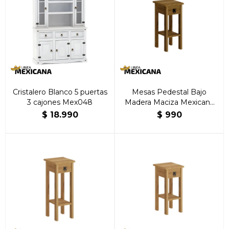
Cristalero Blanco 5 puertas
Mesas Pedestal Bajo
3 cajones Mex048
Madera Maciza Mexicana
Nogal
$
18.990
$
990