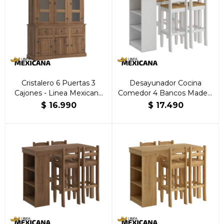
Cristalero 6 Puertas 3
Desayunador Cocina
Cajones - Linea Mexicana
Comedor 4 Bancos Madera
Nogal
Blanco
$
16.990
$
17.490