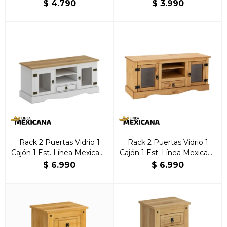
$
4.790
$
3.990
Rack 2 Puertas Vidrio 1
Rack 2 Puertas Vidrio 1
Cajón 1 Est. Línea Mexicana
Cajón 1 Est. Línea Mexicana
Blanco
Natural
$
6.990
$
6.990