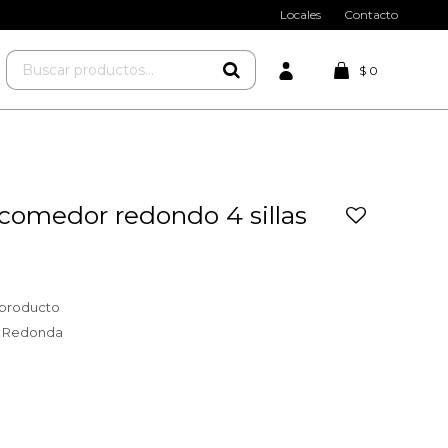
Locales
Contacto
$
0
comedor redondo 4 sillas
l producto
: Redonda