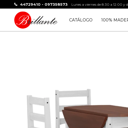
44729410 - 097358573
Lunes a viernes de 8:30 a 12:00 y 
CATÁLOGO
100% MADE