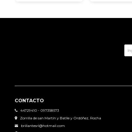
CONTACTO
44729410 - 097358573
Zorrilla de san Martín y Batlle y Ordóñez, Rocha
brillantesrl@hotmail.com