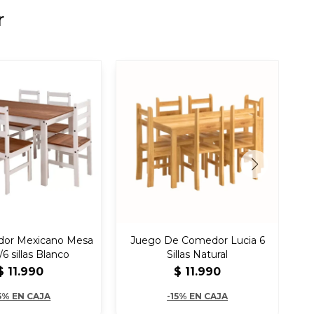
r
or Mexicano Mesa
Juego De Comedor Lucia 6
Jg
/6 sillas Blanco
Sillas Natural
$
11.990
$
11.990
5% EN CAJA
-15% EN CAJA