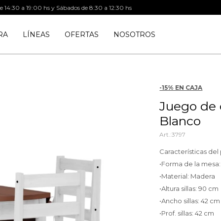
de 14:30 a 19:00 hs y Sábados de 8:30 a 12:30 hs
RA
LÍNEAS
OFERTAS
NOSOTROS
-15% EN CAJA
Juego de 
Blanco
3797
Características de
•Forma de la mesa
•Material: Madera
•Altura sillas: 90 cm
•Ancho sillas: 42 cm
•Prof. sillas: 42 cm