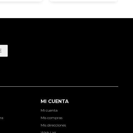
E
MI CUENTA
Mi cuenta
ra
Mis compras
Mis direcciones
Wish List