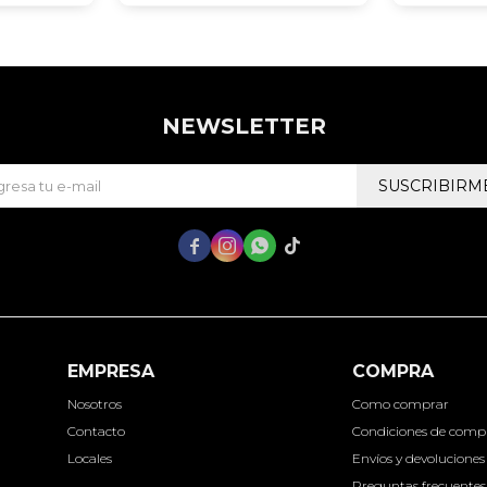
NEWSLETTER
SUSCRIBIRM




EMPRESA
COMPRA
Nosotros
Como comprar
Contacto
Condiciones de comp
Locales
Envíos y devoluciones
Preguntas frecuentes