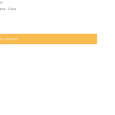
Sí
era - Cera
está agotado.