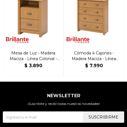
Mesa de Luz - Madera
Cómoda 4 Cajones -
Maciza - Línea Colonial -
Madera Maciza - Línea
Freijo
Colonial - Freijo
$
3.890
$
7.990
NEWSLETTER
¡Suscribite y recibí todas nuestras novedades!
SUSCRIBIRME