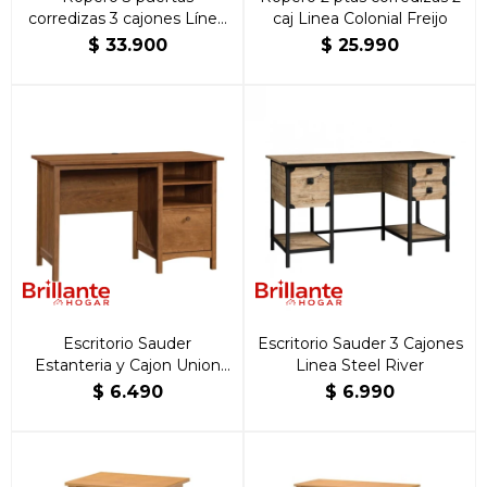
corredizas 3 cajones Línea
caj Linea Colonial Freijo
Colonial
$
33.900
$
25.990
Escritorio Sauder
Escritorio Sauder 3 Cajones
Estanteria y Cajon Union
Linea Steel River
Plain
$
6.490
$
6.990