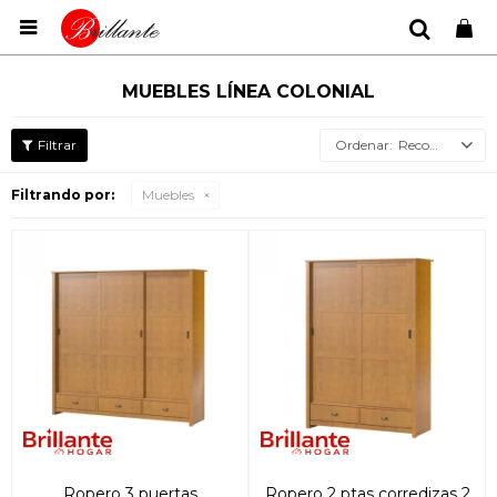

MUEBLES LÍNEA COLONIAL
Recomendados
Filtrando por:
Muebles
Ropero 3 puertas
Ropero 2 ptas corredizas 2