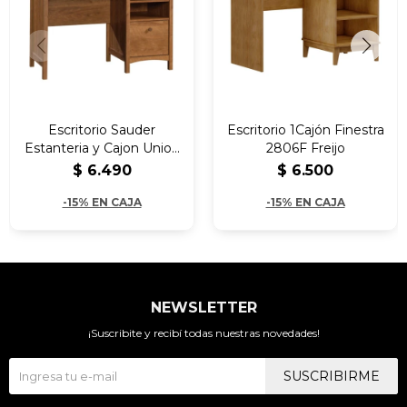
Escritorio Sauder
Escritorio 1Cajón Finestra
Estanteria y Cajon Union
2806F Freijo
Plain
$
6.490
$
6.500
-15% EN CAJA
-15% EN CAJA
NEWSLETTER
¡Suscribite y recibí todas nuestras novedades!
SUSCRIBIRME