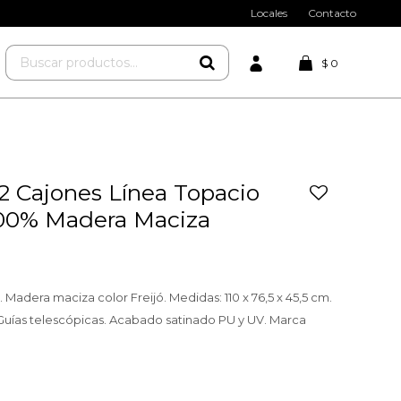
Locales
Contacto
$
0
 2 Cajones Línea Topacio
100% Madera Maciza
. Madera maciza color Freijó. Medidas: 110 x 76,5 x 45,5 cm.
 Guías telescópicas. Acabado satinado PU y UV. Marca