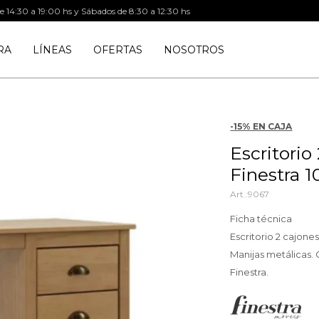
de 14:30 a 19:00 hs y Sábados de 8:30 a 12:30 hs
RA
LÍNEAS
OFERTAS
NOSOTROS
-15% EN CAJA
Escritorio
Finestra 
9067
Ficha técnica
Escritorio 2 cajones
Manijas metálicas.
Finestra.