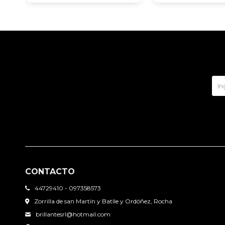
CONTACTO
44729410 - 097358573
Zorrilla de san Martín y Batlle y Ordóñez, Rocha
brillantesrl@hotmail.com