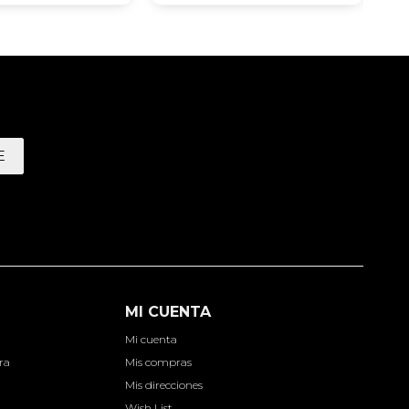
E
MI CUENTA
Mi cuenta
ra
Mis compras
Mis direcciones
Wish List