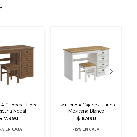
r
o 4 Cajones - Linea
Escritorio 4 Cajones - Linea
E
icana Nogal
Mexicana Blanco
$
7.990
$
8.990
5% EN CAJA
-15% EN CAJA