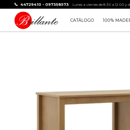
44729410 - 097358573
Lunes a viernes de 8:30 a 12:00 y 
CATÁLOGO
100% MADE