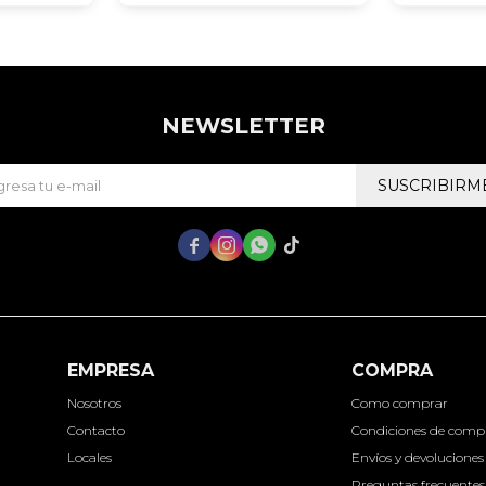
NEWSLETTER
SUSCRIBIRM




EMPRESA
COMPRA
Nosotros
Como comprar
Contacto
Condiciones de comp
Locales
Envíos y devoluciones
Preguntas frecuentes