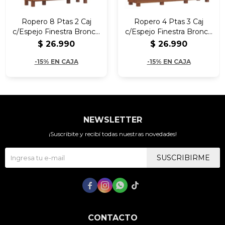
Ropero 8 Ptas 2 Caj
Ropero 4 Ptas 3 Caj
c/Espejo Finestra Bronce
c/Espejo Finestra Bronce
Madera Maciza
Madera Maciza
$
26.990
$
26.990
-15% EN CAJA
-15% EN CAJA
NEWSLETTER
¡Suscribite y recibí todas nuestras novedades!
SUSCRIBIRME




CONTACTO