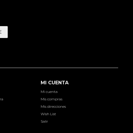
E
MI CUENTA
Mi cuenta
ra
Mis compras
Mis direcciones
Wish List
Salir