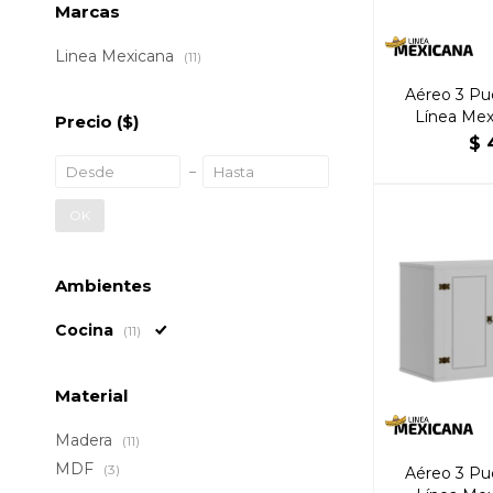
Marcas
Linea Mexicana
(11)
Aéreo 3 Pue
Línea Mex
Precio
($)
$
OK
Ambientes
Cocina
(11)
Material
Madera
(11)
MDF
(3)
Aéreo 3 Pue