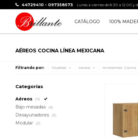
44729410 - 097358573
Lunes a viernes de 8:30 a 12:00 y 
CATÁLOGO
100% MADE
AÉREOS COCINA LÍNEA MEXICANA
Filtrando por:
Muebles
Aéreos
Ambientes:
Cocina
Categorías
Aéreos
(11)
Bajo mesadas
(6)
Desayunadores
(3)
Modular
(2)