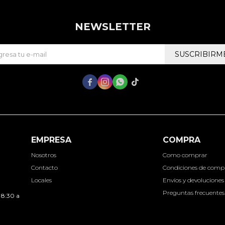
NEWSLETTER
SUSCRIBIRM




EMPRESA
COMPRA
Nosotros
Como comprar
Contacto
Condiciones de comp
Locales
Envíos y devoluciones
Preguntas frecuentes
 8:30 a