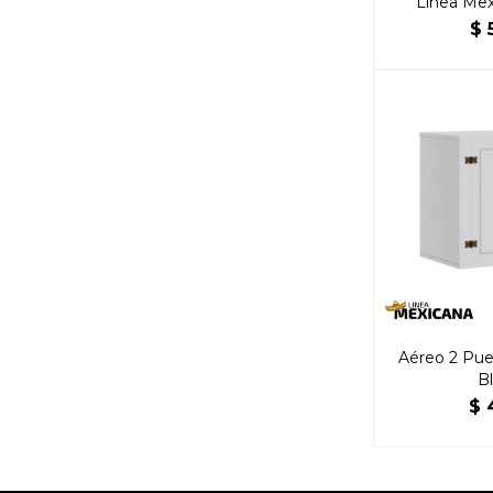
Línea Mex
$
Aéreo 2 Pue
B
$