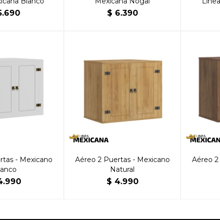
icana Blanco
Mexicana Nogal
Líne
5.690
$
6.390
rtas - Mexicano
Aéreo 2 Puertas - Mexicano
Aéreo 2
lanco
Natural
4.990
$
4.990