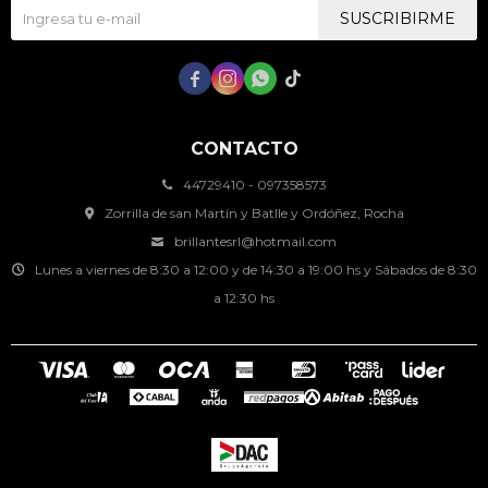
SUSCRIBIRME




CONTACTO
44729410 - 097358573
Zorrilla de san Martín y Batlle y Ordóñez, Rocha
brillantesrl@hotmail.com
Lunes a viernes de 8:30 a 12:00 y de 14:30 a 19:00 hs y Sábados de 8:30
a 12:30 hs