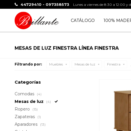
44729410 - 097358573
Lunes a viernes de 8:30 a 12:00 y 
CATÁLOGO
100% MADE
MESAS DE LUZ FINESTRA LÍNEA FINESTRA
Filtrando por:
Muebles
Mesas de luz
Finestra
Categorías
Comodas
(4)
Mesas de luz
(4)
Ropero
(15)
Zapateras
(1)
Aparadores
(13)