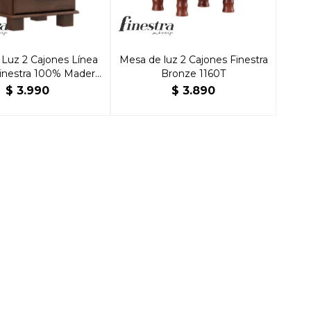
Luz 2 Cajones Línea
Mesa de luz 2 Cajones Finestra
inestra 100% Madera
Bronze 1160T
Maciza
$
3.990
$
3.890