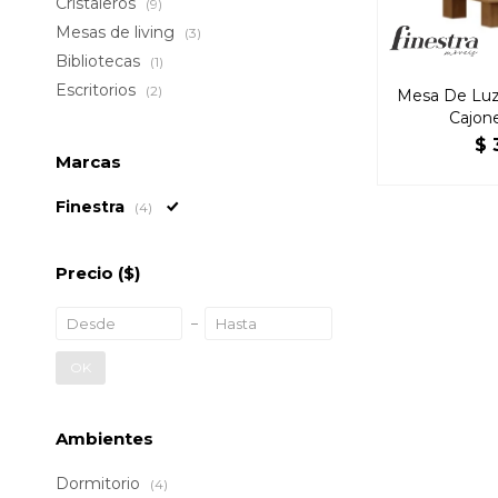
Cristaleros
(9)
Mesas de living
(3)
Bibliotecas
(1)
Escritorios
(2)
Mesa De Luz 
Cajon
$
Marcas
Finestra
(4)
Precio
($)
OK
Ambientes
Dormitorio
(4)