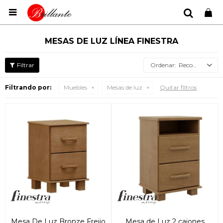

MESAS DE LUZ LÍNEA FINESTRA
Recomendados
Filtrando por:
Muebles
Mesas de luz
Quitar filtros
Mesa De Luz Bronze Freijo
Mesa de Luz 2 cajones