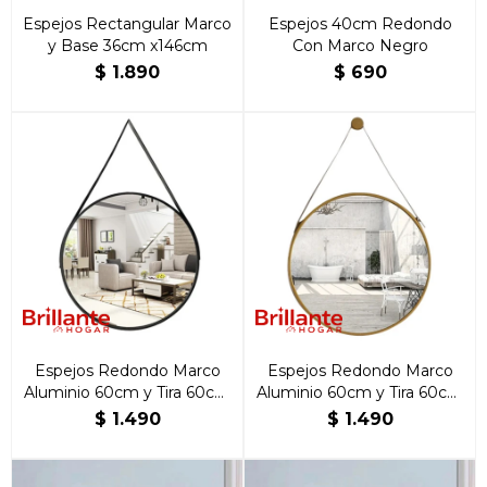
Espejos Rectangular Marco
Espejos 40cm Redondo
y Base 36cm x146cm
Con Marco Negro
$
1.890
$
690
Espejos Redondo Marco
Espejos Redondo Marco
Aluminio 60cm y Tira 60cm
Aluminio 60cm y Tira 60cm
Negro
Dorado
$
1.490
$
1.490