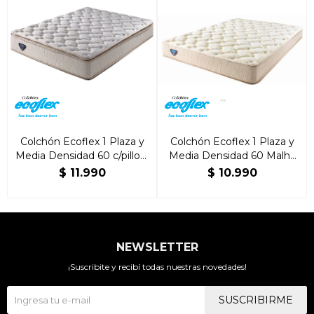
Colchón Ecoflex 1 Plaza y
Colchón Ecoflex 1 Plaza y
Media Densidad 60 c/pillow
Media Densidad 60 Malha
1.20x1.90x25cm - Colchón
1.20x1.90x25cm - Colchón
$
11.990
$
10.990
NEWSLETTER
¡Suscribite y recibí todas nuestras novedades!
SUSCRIBIRME