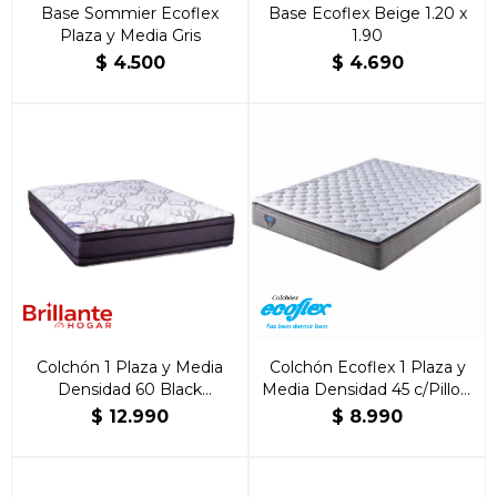
Base Sommier Ecoflex
Base Ecoflex Beige 1.20 x
Plaza y Media Gris
1.90
$
4.500
$
4.690
Colchón 1 Plaza y Media
Colchón Ecoflex 1 Plaza y
Densidad 60 Black
Media Densidad 45 c/Pillow
110x190x25 - Colchón
1.20x1.90.20 - Colchón
$
12.990
$
8.990