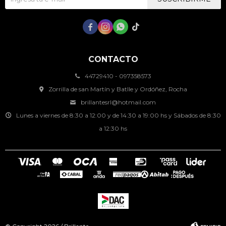




CONTACTO
44729410 - 097358573
Zorrilla de san Martín y Batlle y Ordóñez, Rocha
brillantesrl@hotmail.com
Lunes a viernes de 8:30 a 12:00 y de 14:30 a 19:00 hs y Sábados de 8:30
a 12:30 hs