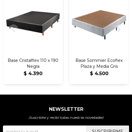
Base Cristalflex 110 x 190
Base Sommier Ecoflex
Negra
Plaza y Media Gris
$
4.390
$
4.500
NEWSLETTER
¡Suscribite y recibí todas nuestras novedades!
SUSCRIBIRME