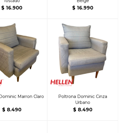
Tostado
Beige
$
16.900
$
16.990
Dominic Marron Claro
Poltrona Dominic Cinza
Urbano
$
8.490
$
8.490