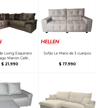
e Living Esquinero
Sofás Le Mans de 3 cuerpos
iago Marrón Café
Platinum
$
21.990
$
17.990