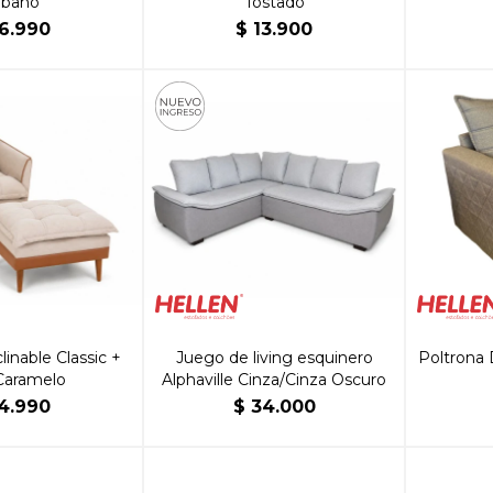
rbano
Tostado
6.990
$
13.900
inable Classic +
Juego de living esquinero
Poltrona 
Caramelo
Alphaville Cinza/Cinza Oscuro
4.990
$
34.000