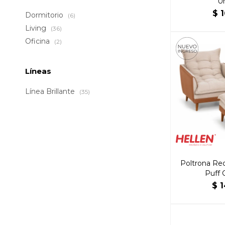
U
$
1
Dormitorio
(6)
Living
(36)
Oficina
(2)
Líneas
Línea Brillante
(35)
Poltrona Recl
Puff 
$
1