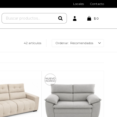
Locales
Contacto
$
0
42 artículos
Recomendados