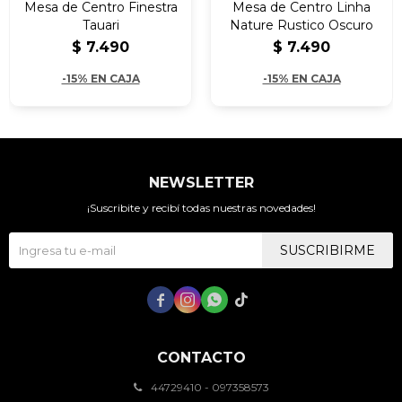
Mesa de Centro Finestra
Mesa de Centro Linha
Tauari
Nature Rustico Oscuro
$
7.490
$
7.490
-15% EN CAJA
-15% EN CAJA
NEWSLETTER
¡Suscribite y recibí todas nuestras novedades!
SUSCRIBIRME




CONTACTO
44729410 - 097358573