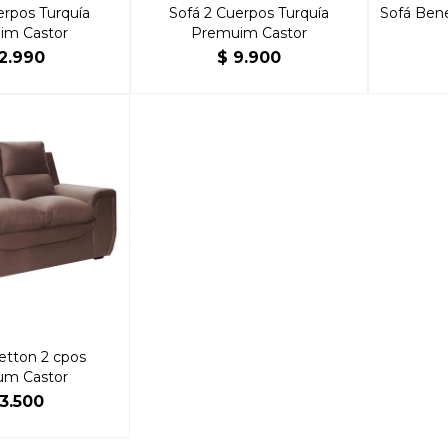
erpos Turquía
Sofá 2 Cuerpos Turquía
Sofá Ben
im Castor
Premuim Castor
12.990
$
9.900
etton 2 cpos
um Castor
13.500