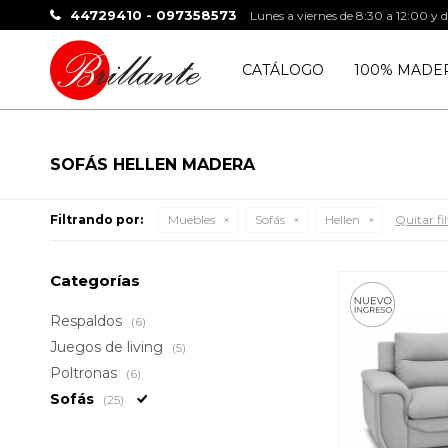
44729410 - 097358573
Lunes a viernes de 8:30 a 12:00 y 
CATÁLOGO
100% MADE
SOFÁS HELLEN MADERA
Filtrando por:
Muebles
Sofás
Hellen
Quitar fil
Categorías
Respaldos
(6)
Juegos de living
(5)
Poltronas
(6)
Sofás
(25)