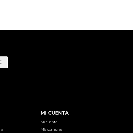
E
MI CUENTA
Mi cuenta
ra
Mis compras