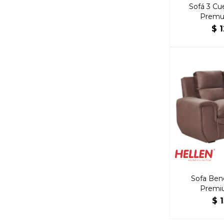
Sofá 3 Cu
Premu
$
Sofa Ben
Premi
$