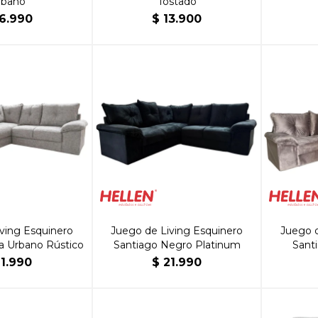
rbano
Tostado
6.990
$
13.900
ving Esquinero
Juego de Living Esquinero
Juego d
a Urbano Rústico
Santiago Negro Platinum
Sant
21.990
$
21.990