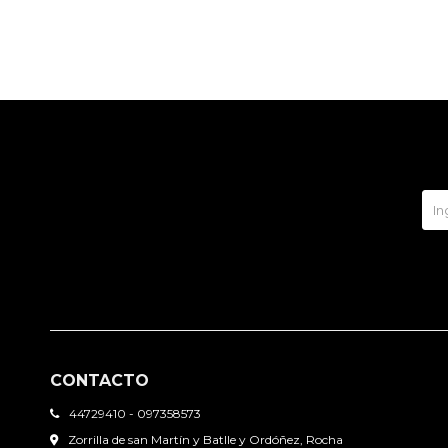
CONTACTO
44729410 - 097358573
Zorrilla de san Martín y Batlle y Ordóñez, Rocha