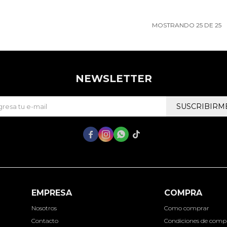
MOSTRANDO
25
DE
25
NEWSLETTER
SUSCRIBIRM




EMPRESA
COMPRA
Nosotros
Como comprar
Contacto
Condiciones de comp