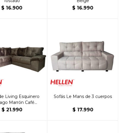
Tostado
Beige
$
16.900
$
16.990
e Living Esquinero
Sofás Le Mans de 3 cuerpos
iago Marrón Café
Platinum
$
21.990
$
17.990