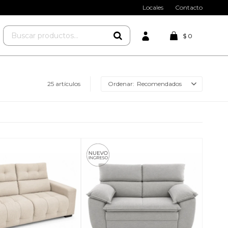
Locales
Contacto
$
0
25 artículos
Recomendados