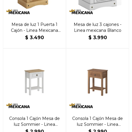
Mesa de luz 1 Puerta 1
Mesa de luz 3 cajones -
Cajón - Linea Mexicana
Linea mexicana Blanco
Natural
$
3.490
$
3.990
Consola 1 Cajón Mesa de
Consola 1 Cajón Mesa de
luz Sommier - Linea
luz Sommier - Linea
Mexicana Blanco
Mexicana Nogal
$
2.990
$
2.990