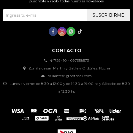
¡Suscribite y recibí todas nuestras novedades!
SUSCRIBIRME




CONTACTO
44729410 - 097358573
Zorrilla de san Martín y Batlle y Ordóñez, Rocha
brillantesrl@hotmail.com
Lunes a viernes de 8:30 a 12:00 y de 14:30 a 19:00 hs y Sábados de 8:30
a 12:30 hs