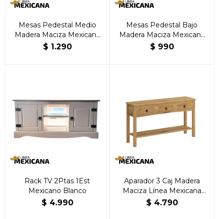
Mesas Pedestal Medio
Mesas Pedestal Bajo
Madera Maciza Mexicana
Madera Maciza Mexicana
Natural
Natural
$
1.290
$
990
Rack TV 2Ptas 1Est
Aparador 3 Caj Madera
Mexicano Blanco
Maciza Línea Mexicana
Natural
$
4.990
$
4.790