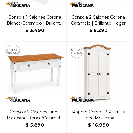
Consola 1 Cajones Corona
Consola 2 Cajones Corona
Blanca/Caramelo | Brillante
Caramelo | Brillante Hogar
Hogar
$
3.490
$
5.290
Consola 2 Cajones Linea
Ropero Corona 2 Puertas
Mexicana Blanca/Caramelo
Linea Mexicana
| Brillante Hogar
Blanco/Caramelo
$
5.890
$
16.990