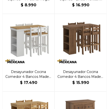
Nogal
$
8.990
$
16.990
Desayunador Cocina
Desayunador Cocina
Comedor 4 Bancos Madera
Comedor 4 Bancos Madera
Blanco
Nogal
$
17.490
$
15.990