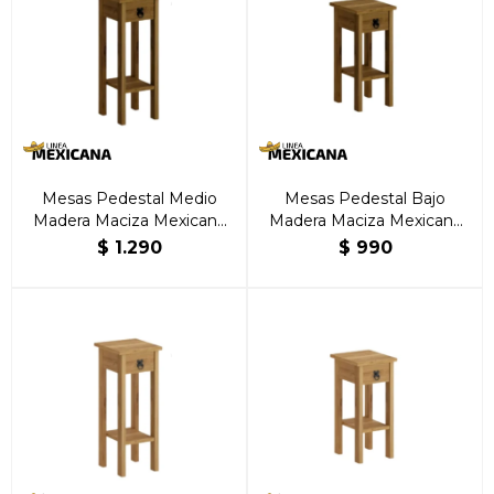
Mesas Pedestal Medio
Mesas Pedestal Bajo
Madera Maciza Mexicana
Madera Maciza Mexicana
Nogal
Nogal
$
1.290
$
990