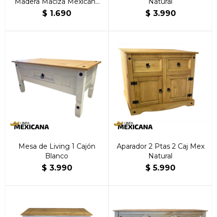
Madera Maciza Mexicana
Natural
Natural
$
1.690
$
3.990
Mesa de Living 1 Cajón
Aparador 2 Ptas 2 Caj Mex
Blanco
Natural
$
3.990
$
5.990