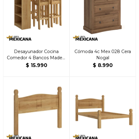
Desayunador Cocina
Cómoda 4c Mex 028 Cera
Comedor 4 Bancos Madera
Nogal
Natural
$
15.990
$
8.990