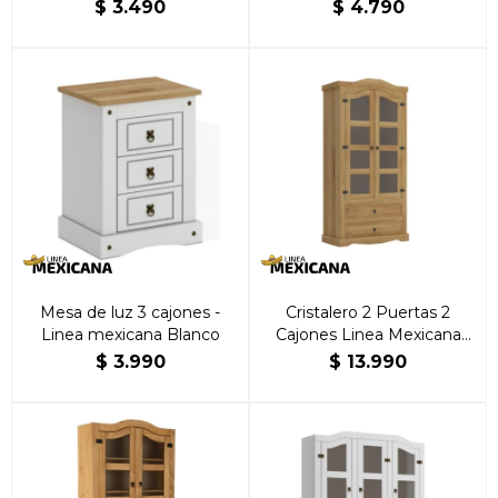
Natural
$
3.490
$
4.790
Mesa de luz 3 cajones -
Cristalero 2 Puertas 2
Linea mexicana Blanco
Cajones Linea Mexicana
Natural
$
3.990
$
13.990