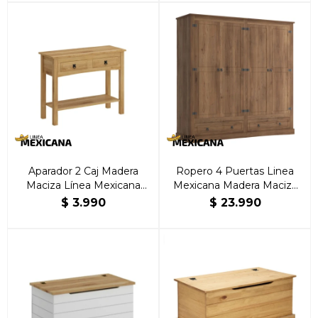
Aparador 2 Caj Madera
Ropero 4 Puertas Linea
Maciza Línea Mexicana
Mexicana Madera Maciza
Natural
Nogal
$
3.990
$
23.990