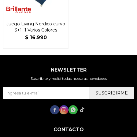
Juego Living Nordico curvo
3+1+1 Varios Colores
$
16.990
NEWSLETTER
¡Suscribite y recibí todas nuestras novedades!
SUSCRIBIRME




CONTACTO