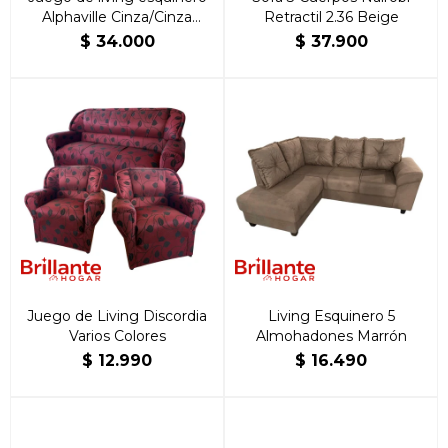
Alphaville Cinza/Cinza
Retractil 2.36 Beige
Oscuro
$
34.000
$
37.900
Juego de Living Discordia
Living Esquinero 5
Varios Colores
Almohadones Marrón
$
12.990
$
16.490