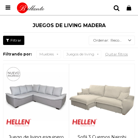

JUEGOS DE LIVING MADERA
Recomendados
Filtrando por:
Muebles
Juegos de living
Quitar filtros
Juego de living esquinero
Sofá 3 Cuerpos Nairobi