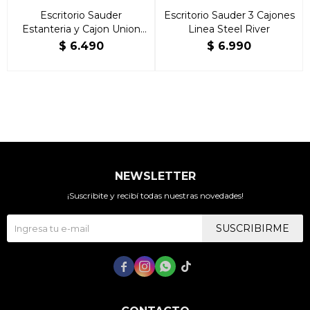
Escritorio Sauder
Escritorio Sauder 3 Cajones
Estanteria y Cajon Union
Linea Steel River
Plain
$
6.490
$
6.990
NEWSLETTER
¡Suscribite y recibí todas nuestras novedades!
SUSCRIBIRME



