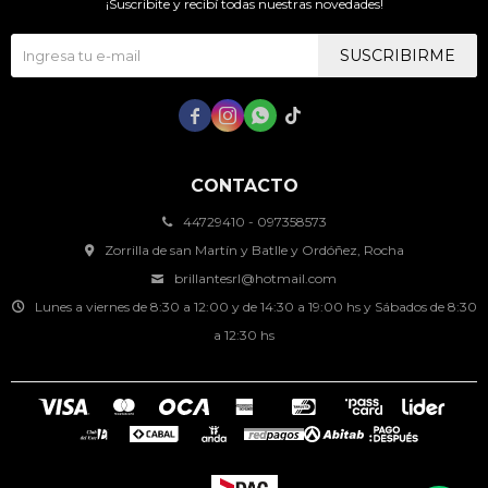
¡Suscribite y recibí todas nuestras novedades!
SUSCRIBIRME




CONTACTO
44729410 - 097358573
Zorrilla de san Martín y Batlle y Ordóñez, Rocha
brillantesrl@hotmail.com
Lunes a viernes de 8:30 a 12:00 y de 14:30 a 19:00 hs y Sábados de 8:30
a 12:30 hs