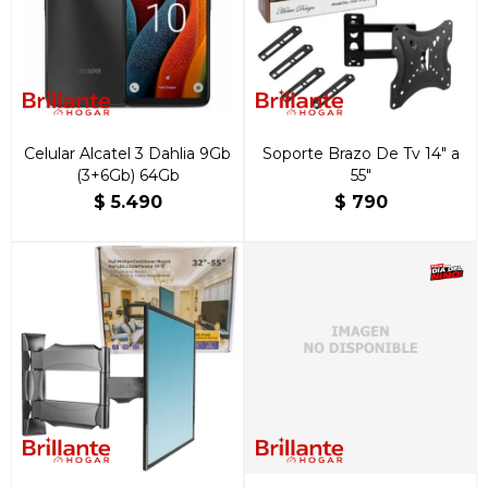
Celular Alcatel 3 Dahlia 9Gb
Soporte Brazo De Tv 14" a
(3+6Gb) 64Gb
55"
$
5.490
$
790