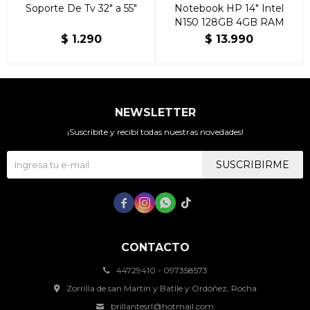
Soporte De Tv 32" a 55"
Notebook HP 14" Intel
N150 128GB 4GB RAM
$
1.290
$
13.990
NEWSLETTER
¡Suscribite y recibí todas nuestras novedades!
SUSCRIBIRME




CONTACTO
44729410 - 097358573
Zorrilla de san Martín y Batlle y Ordóñez, Rocha
brillantesrl@hotmail.com