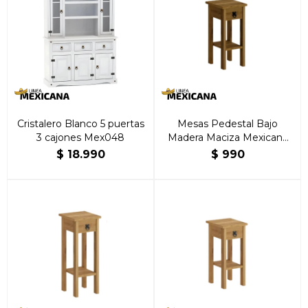
Cristalero Blanco 5 puertas
Mesas Pedestal Bajo
3 cajones Mex048
Madera Maciza Mexicana
Nogal
$
18.990
$
990