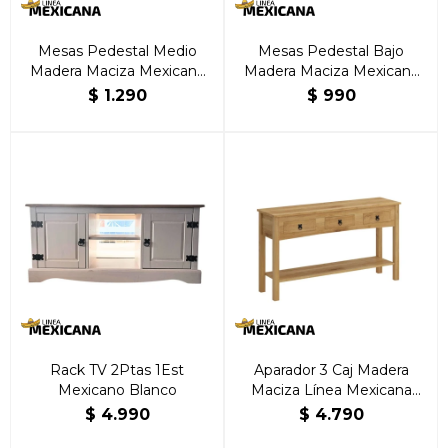
Mesas Pedestal Medio
Mesas Pedestal Bajo
Madera Maciza Mexicana
Madera Maciza Mexicana
Natural
Natural
$
1.290
$
990
Rack TV 2Ptas 1Est
Aparador 3 Caj Madera
Mexicano Blanco
Maciza Línea Mexicana
Natural
$
4.990
$
4.790