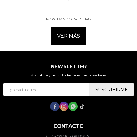
MOSTRANDO
24
DE
148
VER MÁS
NEWSLETTER
¡Suscribite y recibí todas nuestras novedades!
SUSCRIBIRME




CONTACTO
44729410 - 097358573