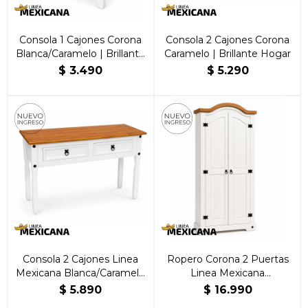
Consola 1 Cajones Corona
Consola 2 Cajones Corona
Blanca/Caramelo | Brillante
Caramelo | Brillante Hogar
Hogar
$
3.490
$
5.290
Consola 2 Cajones Linea
Ropero Corona 2 Puertas
Mexicana Blanca/Caramelo
Linea Mexicana
| Brillante Hogar
Blanco/Caramelo
$
5.890
$
16.990