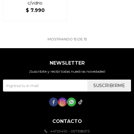
c/vidrio
$
7.990
MOSTRANDO
15
DE
15
NEWSLETTER
¡Suscribite y recibí todas nuestras novedades!
SUSCRIBIRME




CONTACTO
44729410 - 097358573