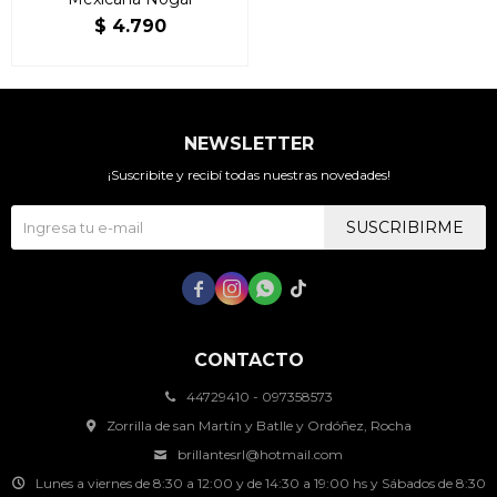
$
4.790
NEWSLETTER
¡Suscribite y recibí todas nuestras novedades!
SUSCRIBIRME




CONTACTO
44729410 - 097358573
Zorrilla de san Martín y Batlle y Ordóñez, Rocha
brillantesrl@hotmail.com
Lunes a viernes de 8:30 a 12:00 y de 14:30 a 19:00 hs y Sábados de 8:30