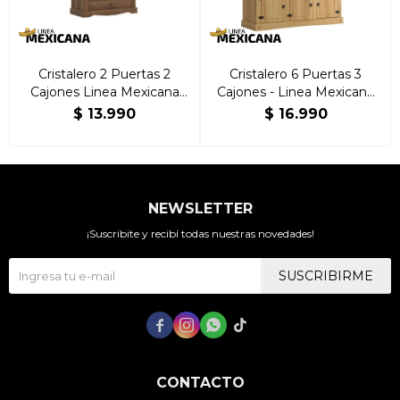
Cristalero 2 Puertas 2
Cristalero 6 Puertas 3
Cajones Linea Mexicana
Cajones - Linea Mexicana
Nogal
Natural
$
13.990
$
16.990
NEWSLETTER
¡Suscribite y recibí todas nuestras novedades!
SUSCRIBIRME




CONTACTO