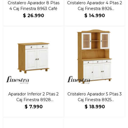
Cristalero Aparador 8 Ptas
Cristalero Aparador 4 Ptas 2
4 Caj Finestra 8963 Café
Caj Finestra 8926
Roble/Blanco
$
26.990
$
14.990
Aparador Inferior 2 Ptas 2
Cristalero Aparador 5 Ptas 3
Caj Finestra 8928
Caj Finestra 8925
Roble/Blanco
Roble/Blanco
$
7.990
$
18.990