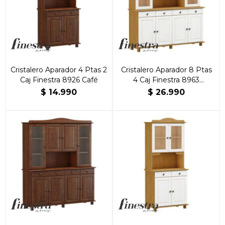
Cristalero Aparador 4 Ptas 2
Cristalero Aparador 8 Ptas
Caj Finestra 8926 Café
4 Caj Finestra 8963
Robre/Blanco
$
14.990
$
26.990