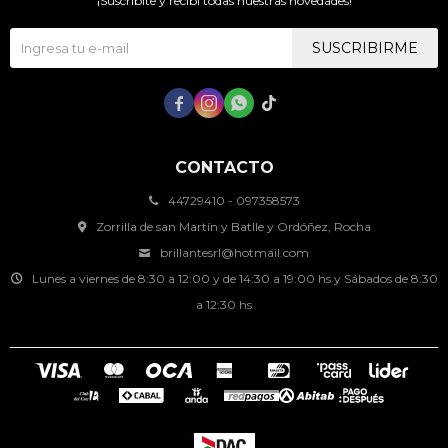
¡Suscribite y recibí todas nuestras novedades!
SUSCRIBIRME




CONTACTO
44729410 - 097358573
Zorrilla de san Martín y Batlle y Ordóñez, Rocha
brillantesrl@hotmail.com
Lunes a viernes de 8:30 a 12:00 y de 14:30 a 19:00 hs y Sábados de 8:30
a 12:30 hs