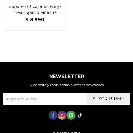
Zapatero 3 cajones Freijo
línea Topacio Finestra
Madera Maciza
$
8.990
NEWSLETTER
¡Suscribite y recibí todas nuestras novedades!
SUSCRIBIRME



