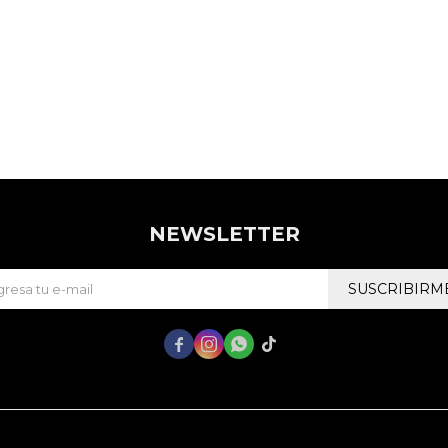
NEWSLETTER
SUSCRIBIRM



