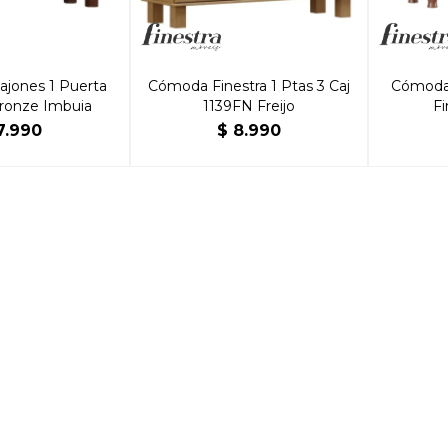
jones 1 Puerta
Cómoda Finestra 1 Ptas 3 Caj
Cómoda 
Bronze Imbuia
1139FN Freijo
Fi
7.990
$
8.990