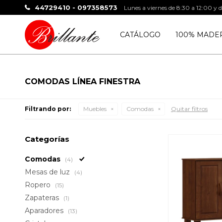
44729410 - 097358573
Lunes a viernes de 8:30 a 12:00 y 
CATÁLOGO
100% MADE
COMODAS LÍNEA FINESTRA
Filtrando por:
Muebles
Comodas
Quitar filtros
Categorías
Comodas
(4)
Mesas de luz
(4)
Ropero
(15)
Zapateras
(1)
Aparadores
(13)