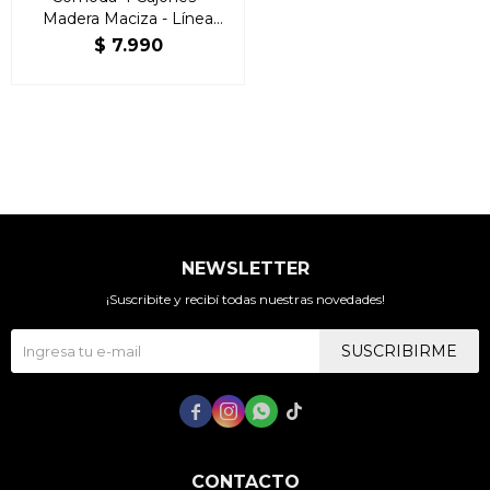
Madera Maciza - Línea
Colonial - Freijo
$
7.990
NEWSLETTER
¡Suscribite y recibí todas nuestras novedades!
SUSCRIBIRME




CONTACTO