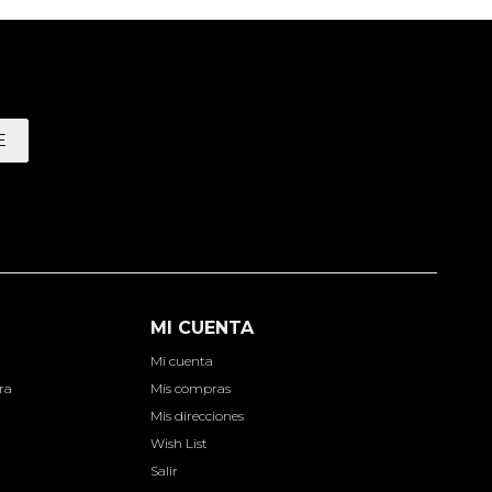
E
MI CUENTA
Mi cuenta
ra
Mis compras
Mis direcciones
Wish List
Salir