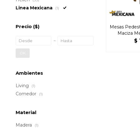
Linea Mexicana
(1)
Precio
($)
Mesas Pedest
Maciza Me
$
OK
Ambientes
Living
(1)
Comedor
(1)
Material
Madera
(1)