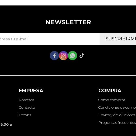
NEWSLETTER
SUSCRIBIRM




EMPRESA
COMPRA
Nosotros
Como comprar
Contacto
Condiciones de comp
Locales
Envíos y devoluciones
Preguntas frecuentes
 8:30 a