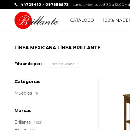
44729410 - 097358573
Lunes a viernes de 8:30 a 12:00 y 
CATÁLOGO
100% MADE
LINEA MEXICANA LÍNEA BRILLANTE
Filtrando por:
Linea Mexicana
Categorías
Muebles
(1)
Marcas
Brillante
(422)
Hellen
(35)