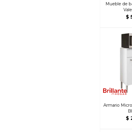
Mueble de b
Vale
$
Armario Micr
B
$