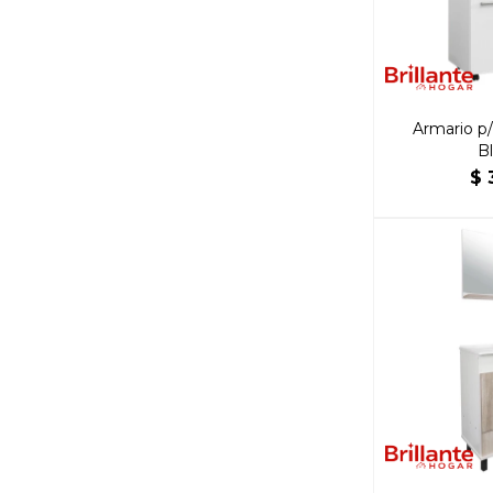
Armario p
B
$