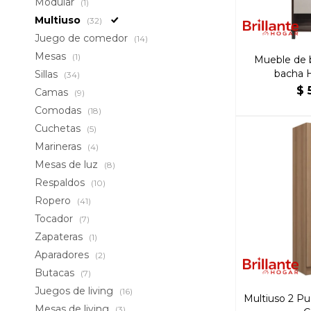
Modular
(1)
Multiuso
(32)
Juego de comedor
(14)
Mesas
(1)
Mueble de 
bacha 
Sillas
(34)
$
Camas
(9)
Comodas
(18)
Cuchetas
(5)
Marineras
(4)
Mesas de luz
(8)
Respaldos
(10)
Ropero
(41)
Tocador
(7)
Zapateras
(1)
Aparadores
(2)
Butacas
(7)
Juegos de living
(16)
Multiuso 2 Pu
Mesas de living
(3)