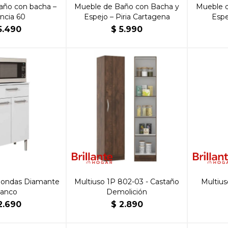
año con bacha –
Mueble de Baño con Bacha y
Mueble 
ncia 60
Espejo – Piria Cartagena
Espe
5.490
$
5.990
oondas Diamante
Multiuso 1P 802-03 - Castaño
Multius
lanco
Demolición
2.690
$
2.890