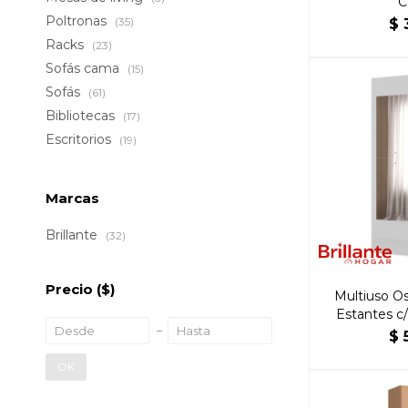
C
Poltronas
(35)
$
Racks
(23)
Sofás cama
(15)
Sofás
(61)
Bibliotecas
(17)
Escritorios
(19)
Marcas
Brillante
(32)
Precio
($)
Multiuso Os
Estantes c
$
OK