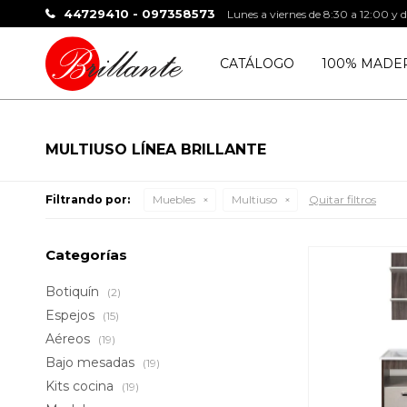
44729410 - 097358573
Lunes a viernes de 8:30 a 12:00 y 
CATÁLOGO
100% MADE
MULTIUSO LÍNEA BRILLANTE
Filtrando por:
Muebles
Multiuso
Quitar filtros
Categorías
Botiquín
(2)
Espejos
(15)
Aéreos
(19)
Bajo mesadas
(19)
Kits cocina
(19)