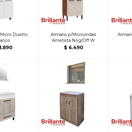
/Micro Duetto
Armario p/Microondas
Armari
lanco
Ametista Nog/Off W
3.890
$
6.490