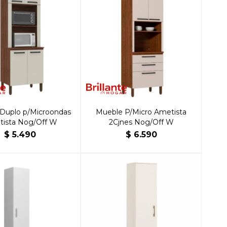
 Duplo p/Microondas
Mueble P/Micro Ametista
ista Nog/Off W
2Cjnes Nog/Off W
$
5.490
$
6.590