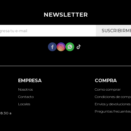
NEWSLETTER
SUSCRIBIRM




EMPRESA
COMPRA
Nosotros
Como comprar
Contacto
Condiciones de comp
Locales
Envíos y devoluciones
Preguntas frecuentes
 8:30 a