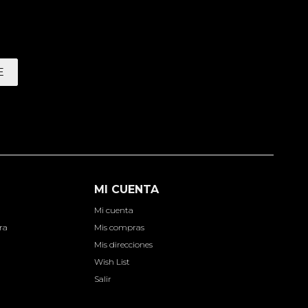
E
MI CUENTA
Mi cuenta
ra
Mis compras
Mis direcciones
Wish List
Salir