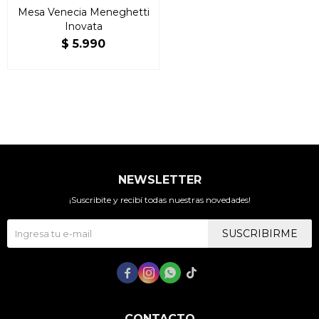
Mesa Venecia Meneghetti
Inovata
$
5.990
NEWSLETTER
¡Suscribite y recibí todas nuestras novedades!
SUSCRIBIRME




CONTACTO