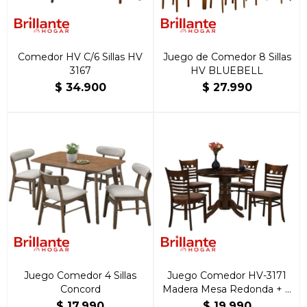
Comedor HV C/6 Sillas HV
Juego de Comedor 8 Sillas
3167
HV BLUEBELL
$
34.900
$
27.990
Juego Comedor 4 Sillas
Juego Comedor HV-3171
Concord
Madera Mesa Redonda + 4
sillas
$
17.990
$
19.990