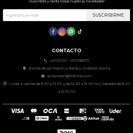
¡Suscribite y recibí todas nuestras novedades!
SUSCRIBIRME




CONTACTO
44729410 - 097358573
Zorrilla de san Martín y Batlle y Ordóñez, Rocha
brillantesrl@hotmail.com
Lunes a viernes de 8:30 a 12:00 y de 14:30 a 19:00 hs y Sábados de 8:30
a 12:30 hs