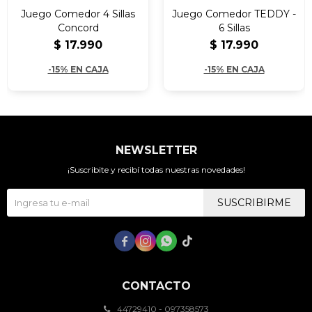
Juego Comedor 4 Sillas
Juego Comedor TEDDY -
Concord
6 Sillas
$
17.990
$
17.990
-15% EN CAJA
-15% EN CAJA
NEWSLETTER
¡Suscribite y recibí todas nuestras novedades!
SUSCRIBIRME




CONTACTO
44729410 - 097358573