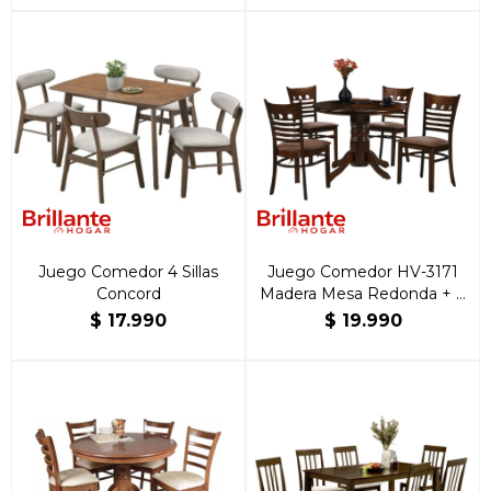
Juego Comedor 4 Sillas
Juego Comedor HV-3171
Concord
Madera Mesa Redonda + 4
sillas
$
17.990
$
19.990