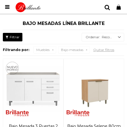

BAJO MESADAS LÍNEA BRILLANTE
Recomendados
Filtrando por:
Muebles
Bajo mesadas
Quitar filtros
Bajo Mesada 3 Puertas 2
Bajo Mesada Selene 80cm