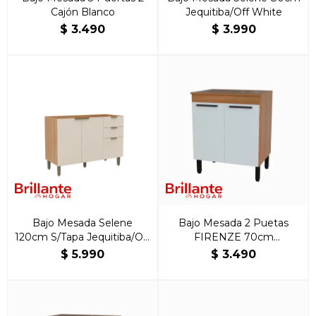
Cajón Blanco
Jequitiba/Off White
$
3.490
$
3.990
Bajo Mesada Selene
Bajo Mesada 2 Puetas
120cm S/Tapa Jequitiba/Off
FIRENZE 70cm
White
Freijo/Blanco
$
5.990
$
3.490