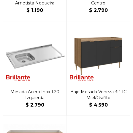
Ametista Nogueira
Centro
$
1.190
$
2.790
Mesada Acero Inox 1.20
Bajo Mesada Veneza 3P 1C
Izquierda
Miel/Grafito
$
2.790
$
4.590