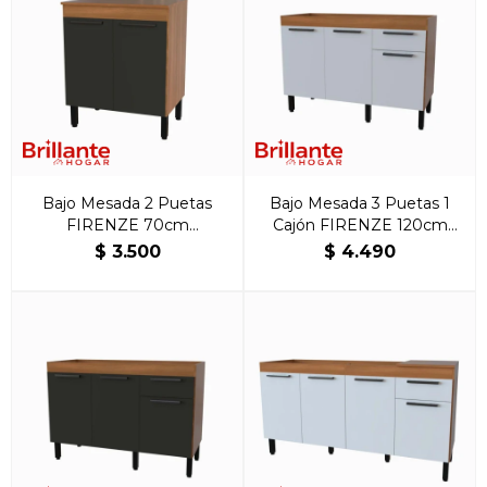
Bajo Mesada 2 Puetas
Bajo Mesada 3 Puetas 1
FIRENZE 70cm
Cajón FIRENZE 120cm
Freijo/Grafito
Freijo/Blanco
$
3.500
$
4.490