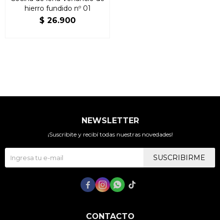
hierro fundido nº 01
$
26.900
NEWSLETTER
¡Suscribite y recibí todas nuestras novedades!
SUSCRIBIRME




CONTACTO