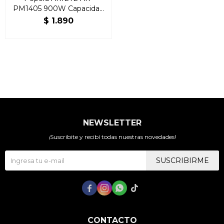
PM1405 900W Capacidad
100G
$
1.890
NEWSLETTER
¡Suscribite y recibí todas nuestras novedades!
SUSCRIBIRME




CONTACTO