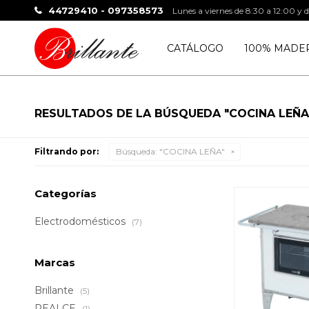
44729410 - 097358573
Lunes a viernes de 8:30 a 12:00 y 
CATÁLOGO
100% MADE
RESULTADOS DE LA BÚSQUEDA "COCINA LEÑA
Filtrando por:
Búsqueda: "COCINA LEÑA"
Categorías
Electrodomésticos
(7)
Marcas
Brillante
(5)
REALCE
(1)