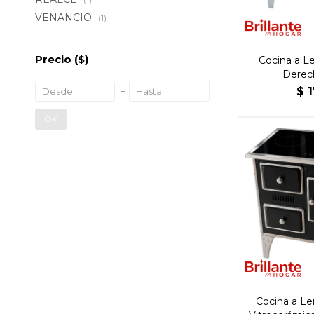
VENANCIO
(1)
Precio
($)
Cocina a Le
Derec
$
OK
Cocina a L