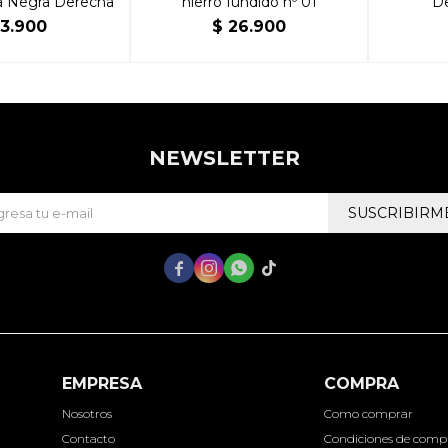
a Negra Derecha
hierro fundido nº 01
D
3.900
$
26.900
NEWSLETTER
SUSCRIBIRM




EMPRESA
COMPRA
Nosotros
Como comprar
Contacto
Condiciones de comp