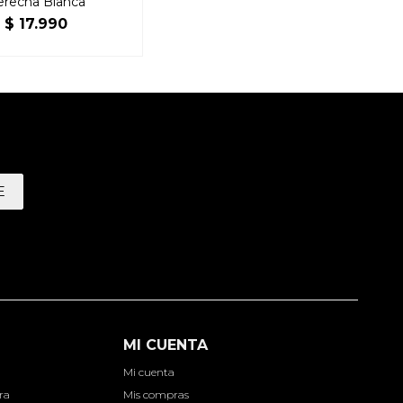
erecha Blanca
$
17.990
E
MI CUENTA
Mi cuenta
ra
Mis compras