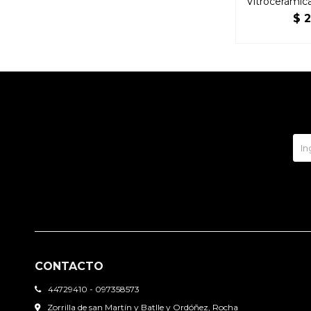
Vitrocerámic
$
2
CONTACTO
44729410 - 097358573
Zorrilla de san Martín y Batlle y Ordóñez, Rocha