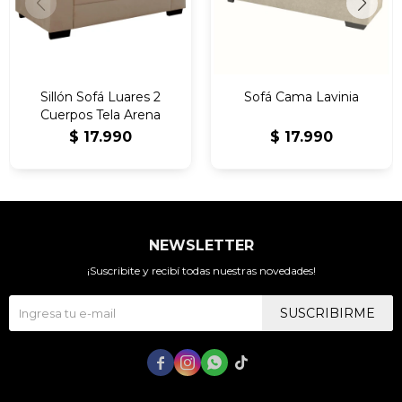
Sillón Sofá Luares 2
Sofá Cama Lavinia
Cuerpos Tela Arena
$
17.990
$
17.990
NEWSLETTER
¡Suscribite y recibí todas nuestras novedades!
SUSCRIBIRME



