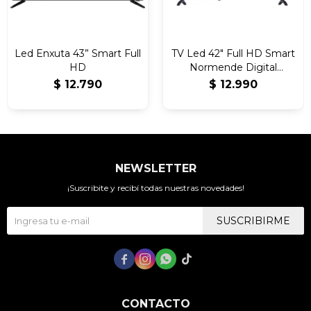
Led Enxuta 43” Smart Full
TV Led 42″ Full HD Smart
HD
Normende Digital
Borderless
$
12.790
$
12.990
NEWSLETTER
¡Suscribite y recibí todas nuestras novedades!
SUSCRIBIRME




CONTACTO