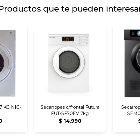
Productos que te pueden interesa
 7 KG NIC-
Secarropas c/frontal Futura
Secarro
FUT-SF70EV 7kg
SEM0
0
$
14.990