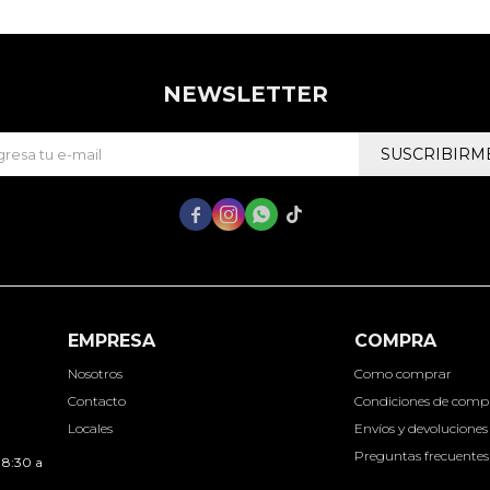
NEWSLETTER
SUSCRIBIRM




EMPRESA
COMPRA
Nosotros
Como comprar
Contacto
Condiciones de comp
Locales
Envíos y devoluciones
Preguntas frecuentes
 8:30 a