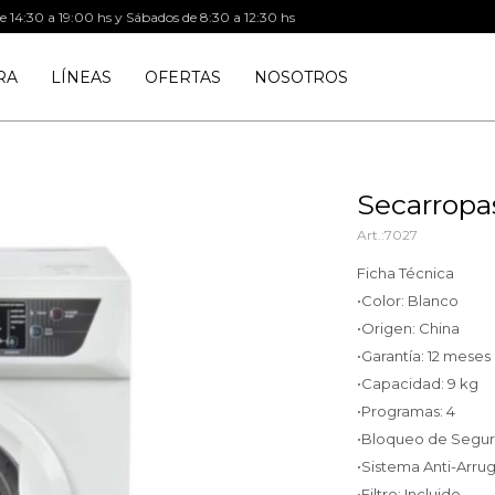
de 14:30 a 19:00 hs y Sábados de 8:30 a 12:30 hs
RA
LÍNEAS
OFERTAS
NOSOTROS
Secarrop
7027
Ficha Técnica
•Color: Blanco
•Origen: China
•Garantía: 12 meses
•Capacidad: 9 kg
•Programas: 4
•Bloqueo de Seguri
•Sistema Anti-Arrug
•Filtro: Incluido