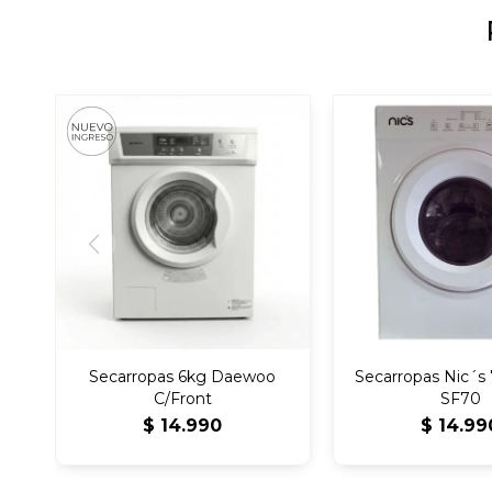
Secarropas 6kg Daewoo
Secarropas Nic´s
C/Front
SF70
$
14.990
$
14.99