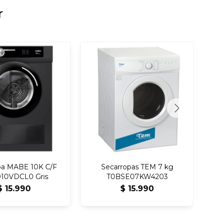
r
pa MABE 10K C/F
Secarropas TEM 7 kg
S
10VDCL0 Gris
T0BSE07KW4203
$
15.990
$
15.990