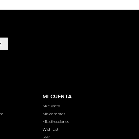
E
MI CUENTA
Mi cuenta
ra
Mis compras
Mis direcciones
Wish List
Salir