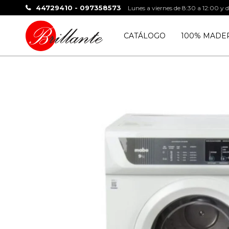
44729410 - 097358573
Lunes a viernes de 8:30 a 12:00 y 
CATÁLOGO
100% MADE