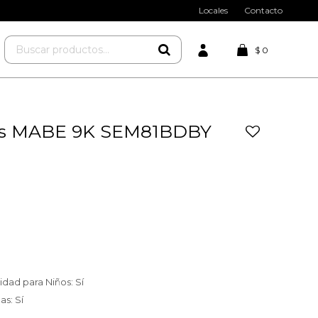
Locales
Contacto
$
0
as MABE 9K SEM81BDBY
dad para Niños: Sí
as: Sí