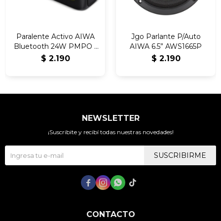
Paralente Activo AIWA
Jgo Parlante P/Auto
Bluetooth 24W PMPO |
AIWA 6.5” AWS1665P
USB | FM | Karaoke |
$
2.190
$
2.190
AWS40BT
NEWSLETTER
¡Suscribite y recibí todas nuestras novedades!
SUSCRIBIRME




CONTACTO