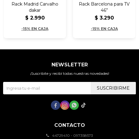
Rack Madrid Carvalho
Rack Barcelona para TV
dakar
46”
$
2.990
$
3.290
-15% EN CAJA
-15% EN CAJA
NEWSLETTER
¡Suscribite y recibí todas nuestras novedades!
SUSCRIBIRME




CONTACTO
44729410 - 097358573